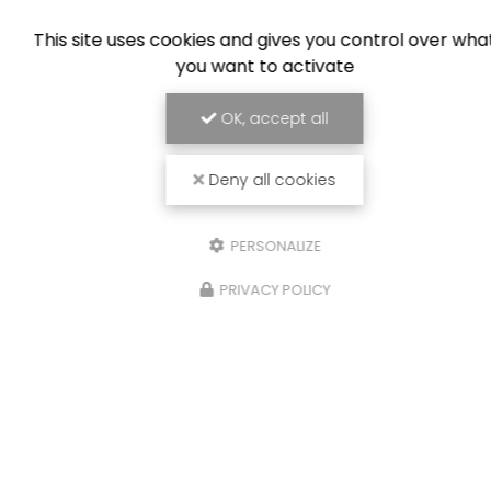
volet!
This site uses cookies and gives you control over wha
you want to activate
TOUTE L'ACTUALITÉ
OK, accept all
Deny all cookies
PERSONALIZE
PRIVACY POLICY
Concept store à Vichy
17 passage Giboin
03200 VICHY