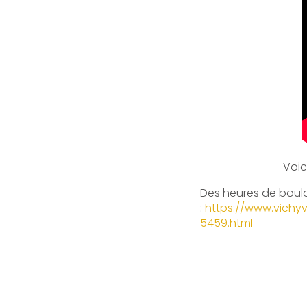
Voic
Des heures de boulo
:
https://www.vichy
5459.html