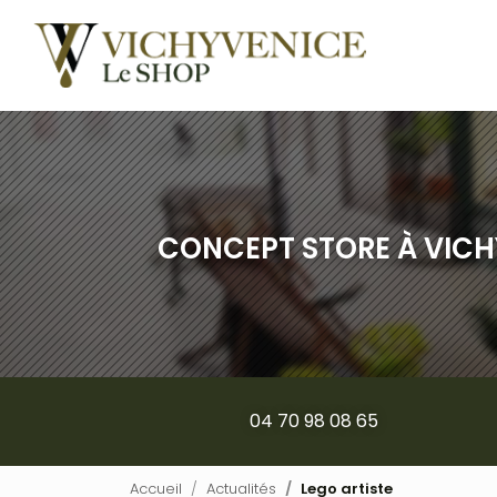
Navigation pr
Aller
au
contenu
principal
CONCEPT STORE À VICH
04 70 98 08 65
Accueil
Actualités
Lego artiste