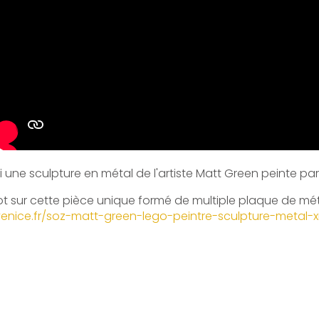
i une sculpture en métal de l'artiste Matt Green peinte par
t sur cette pièce unique formé de multiple plaque de mé
venice.fr/soz-matt-green-lego-peintre-sculpture-metal-