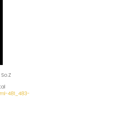
 So.Z
tal
xml-481_483-